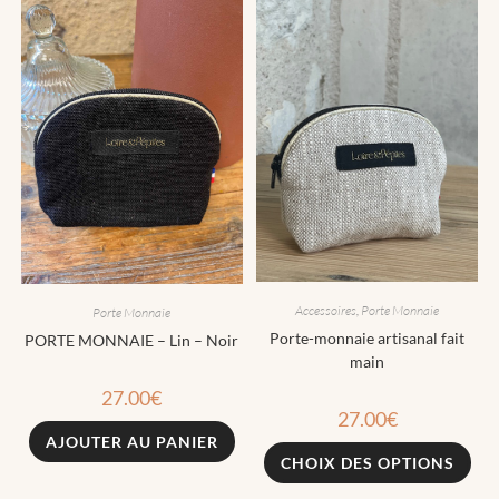
Accessoires
,
Porte Monnaie
Porte Monnaie
Porte-monnaie artisanal fait
PORTE MONNAIE – Lin – Noir
main
27.00
€
27.00
€
AJOUTER AU PANIER
CHOIX DES OPTIONS