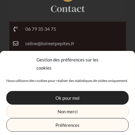
Contact
06 79 35 34 75
celine@loireetpepites.fr
Gestion des préférences sur les
cookies
Réalisation
Nous utilisons des cookies pour réaliser des statistiques de visites uniquement.
Ok pour moi
Non merci
Agence digitale
Préférences
En fonction des stocks, les prix de vente indiqués sur ce site