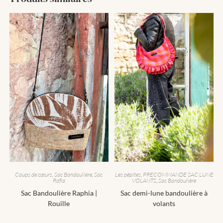
Coups de cœurs
,
Sac Bandoulière
,
Sac
Les pépites
,
PRECOMMANDE SAC LUNE
Rafia
VOLANTS
,
Sac Bandoulière
Sac Bandoulière Raphia |
Sac demi-lune bandoulière à
Rouille
volants