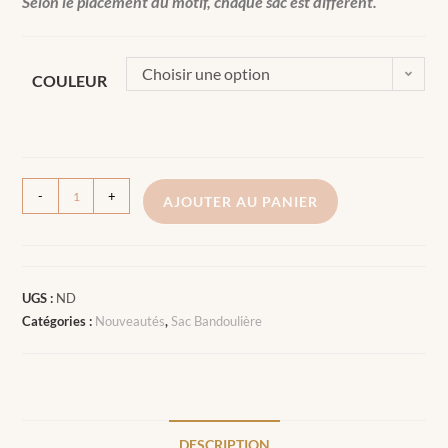
Selon le placement du motif, chaque sac est différent.
Choisir une option
COULEUR
-
+
AJOUTER AU PANIER
UGS :
ND
Catégories :
Nouveautés
,
Sac Bandoulière
DESCRIPTION