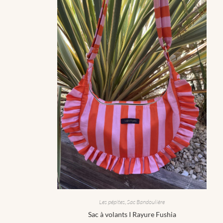
Les pépites
,
Sac Bandoulière
Sac à volants I Rayure Fushia