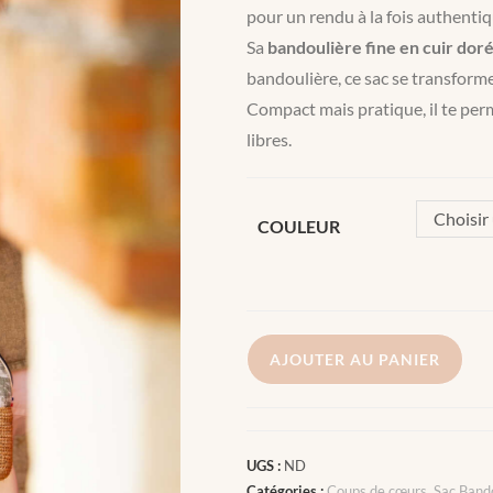
pour un rendu à la fois authentiq
Sa
bandoulière fine en cuir dor
bandoulière, ce sac se transforme
Compact mais pratique, il te perm
libres.
Choisir
COULEUR
AJOUTER AU PANIER
UGS :
ND
Catégories :
Coups de cœurs
,
Sac Band