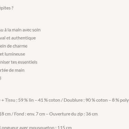
pites ?
u à la main avec soin
ival et authentique
lein de charme
 et lumineuse
niser tes essentiels
ortée de main
é
+ Tissu : 59 % lin – 41 % coton / Doublure : 90 % coton – 8 % poly
 18 cm / Fond : env. 7 cm – Ouverture du zip : 36 cm
/ Longueur avec mousqueton : 115 cm