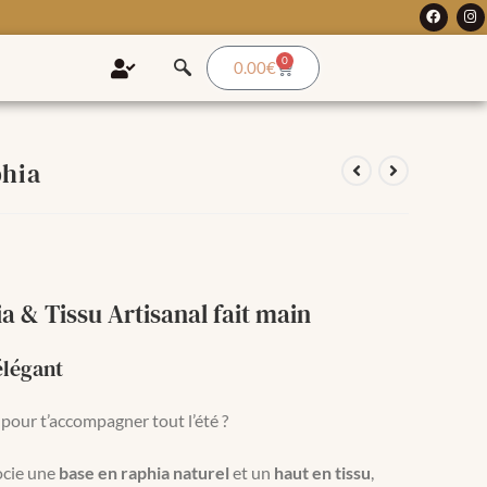
0
0.00
€
phia
a & Tissu Artisanal fait main
élégant
é pour t’accompagner tout l’été ?
ocie une
base en raphia naturel
et un
haut en tissu
,