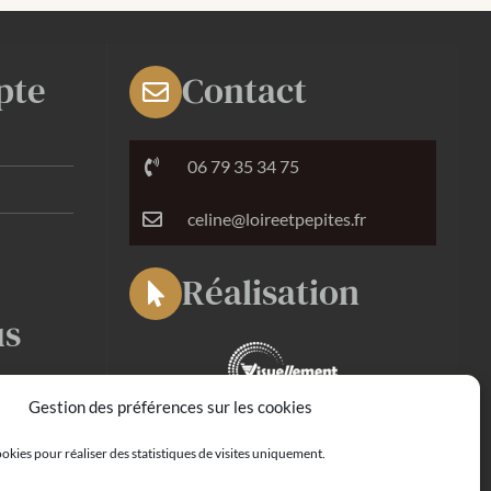
pte
Contact
06 79 35 34 75
celine@loireetpepites.fr
Réalisation
us
Gestion des préférences sur les cookies
Agence digitale
okies pour réaliser des statistiques de visites uniquement.