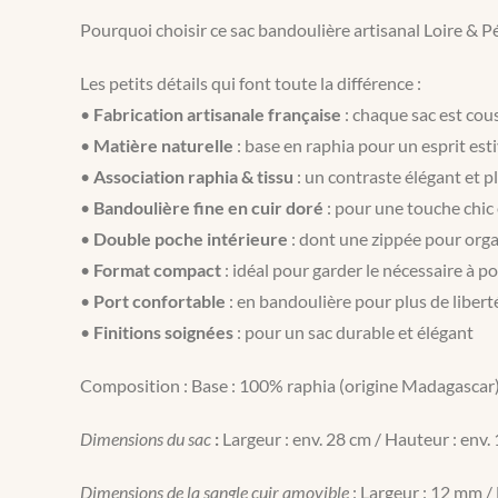
Pourquoi choisir ce sac bandoulière artisanal Loire & Pé
Les petits détails qui font toute la différence :
•
Fabrication artisanale française
: chaque sac est cous
•
Matière naturelle
: base en raphia pour un esprit est
•
Association raphia & tissu
: un contraste élégant et p
•
Bandoulière fine en cuir doré
: pour une touche chic
•
Double poche intérieure
: dont une zippée pour orga
•
Format compact
: idéal pour garder le nécessaire à p
•
Port confortable
: en bandoulière pour plus de libert
•
Finitions soignées
: pour un sac durable et élégant
Composition : Base : 100% raphia (origine Madagascar) 
Dimensions du sac
:
Largeur : env. 28 cm / Hauteur : env.
Dimensions de la sangle cuir amovible
: Largeur : 12 mm 