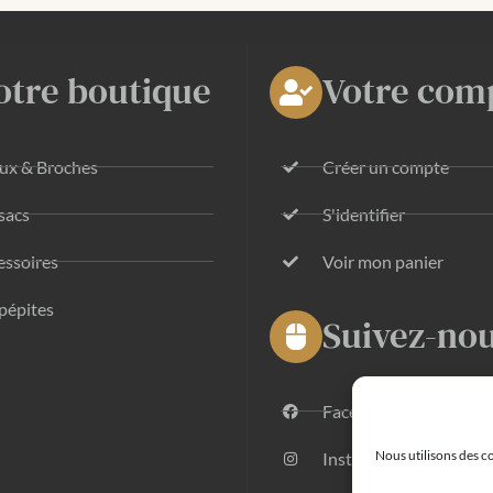
otre boutique
Votre com
oux & Broches
Créer un compte
sacs
S'identifier
essoires
Voir mon panier
pépites
Suivez-no
Facebook
Nous utilisons des co
Instagram