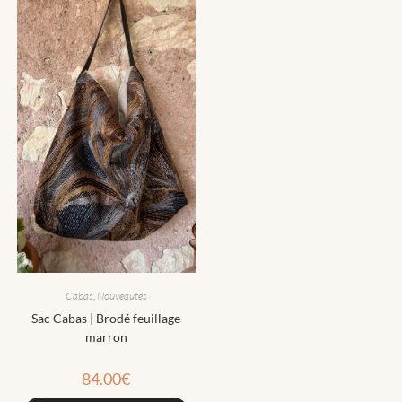
Cabas
,
Nouveautés
Sac Cabas | Brodé feuillage
marron
84.00
€