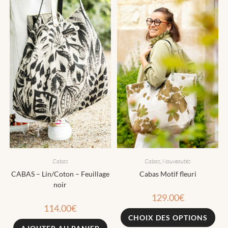
Cabas
,
Nouveautés
Cabas
Cabas Motif fleuri
CABAS – Lin/Coton – Feuillage
noir
129.00
€
114.00
€
CHOIX DES OPTIONS