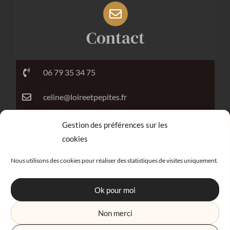
Contact
06 79 35 34 75
celine@loireetpepites.fr
Gestion des préférences sur les
cookies
Réalisation
Nous utilisons des cookies pour réaliser des statistiques de visites uniquement.
Ok pour moi
Non merci
Agence digitale