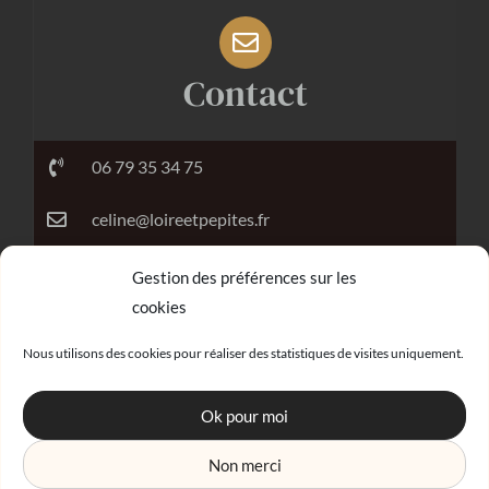
Contact
06 79 35 34 75
celine@loireetpepites.fr
Gestion des préférences sur les
cookies
Réalisation
Nous utilisons des cookies pour réaliser des statistiques de visites uniquement.
Ok pour moi
Non merci
Agence digitale