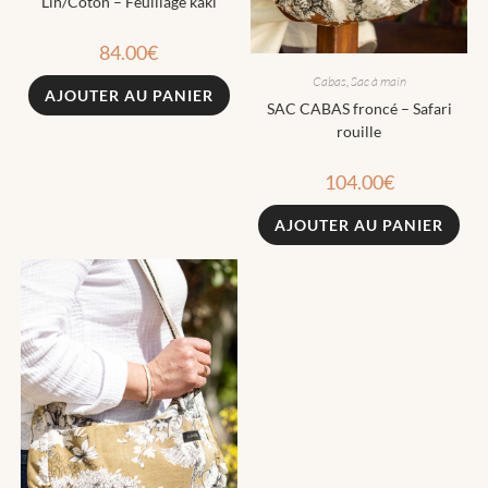
Lin/Coton – Feuillage kaki
84.00
€
Cabas
,
Sac à main
AJOUTER AU PANIER
SAC CABAS froncé – Safari
rouille
104.00
€
AJOUTER AU PANIER