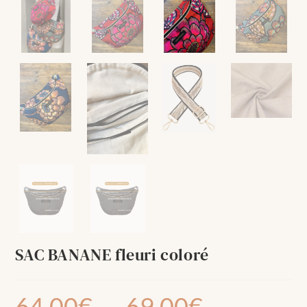
SAC BANANE fleuri coloré
64.00
€
–
69.00
€