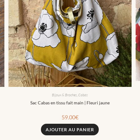
Bijoux & Broches
,
Cabas
Sac Cabas en tissu fait main | Fleuri jaune
59.00
€
AJOUTER AU PANIER