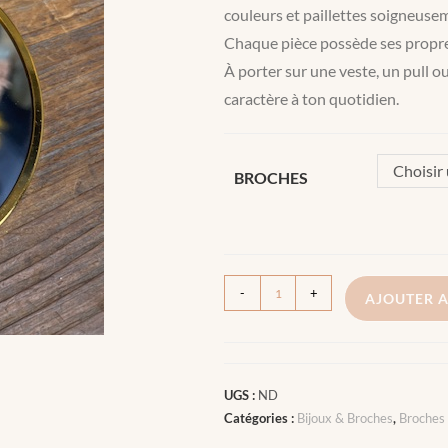
couleurs et paillettes soigneuse
Chaque pièce possède ses propres
À porter sur une veste, un pull o
caractère à ton quotidien.
Choisir
BROCHES
-
+
AJOUTER A
UGS :
ND
Catégories :
Bijoux & Broches
,
Broches