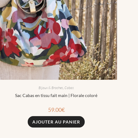
Bijoux & Broches
,
Cabas
Sac Cabas en tissu fait main | Florale coloré
59.00
€
AJOUTER AU PANIER