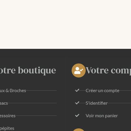
otre boutique
Votre com
oux & Broches
Créer un compte
sacs
S'identifier
essoires
Voir mon panier
pépites