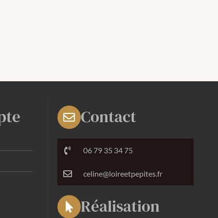
pte
Contact
06 79 35 34 75
celine@loireetpepites.fr
Réalisation