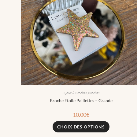
Bijoux & Broches
,
Broches
Broche Etoile Paillettes – Grande
10.00
€
CHOIX DES OPTIONS