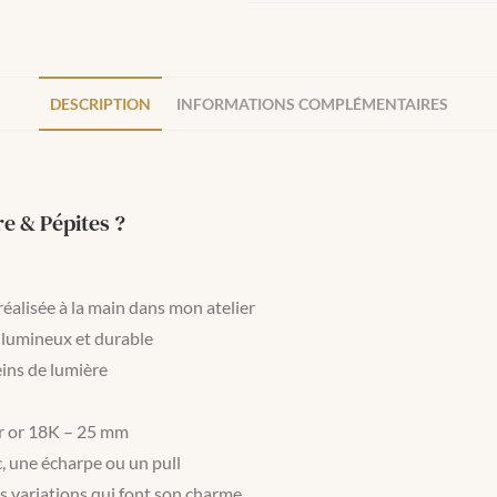
DESCRIPTION
INFORMATIONS COMPLÉMENTAIRES
e & Pépites ?
réalisée à la main dans mon atelier
u lumineux et durable
eins de lumière
ur or 18K – 25 mm
c, une écharpe ou un pull
s variations qui font son charme