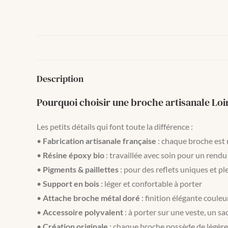
Description
Pourquoi choisir une broche artisanale Loir
Les petits détails qui font toute la différence :
•
Fabrication artisanale française
: chaque broche est 
•
Résine époxy bio
: travaillée avec soin pour un rend
•
Pigments & paillettes
: pour des reflets uniques et pl
•
Support en bois
: léger et confortable à porter
•
Attache broche métal doré
: finition élégante coule
•
Accessoire polyvalent
: à porter sur une veste, un sa
•
Création originale
: chaque broche possède de légère