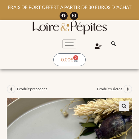
FRAIS DE PORT OFFERT A PARTIR DE 80 EUROS D 'ACHAT
0
0.00
€
Produit précédent
Produit suivant