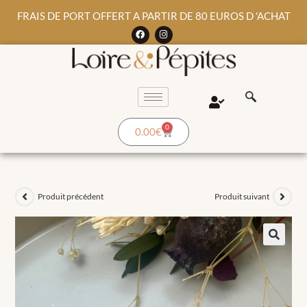
FRAIS DE PORT OFFERT A PARTIR DE 80 EUROS D 'ACHAT
0
0.00
€
Produit précédent
Produit suivant